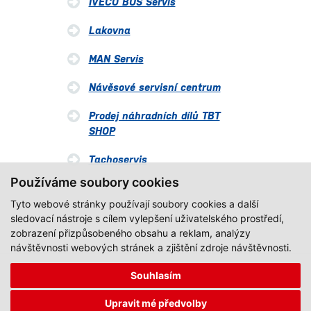
IVECO BUS Servis
Lakovna
MAN Servis
Návěsové servisní centrum
Prodej náhradních dílů TBT
SHOP
Tachoservis
Používáme soubory cookies
Tyto webové stránky používají soubory cookies a další
sledovací nástroje s cílem vylepšení uživatelského prostředí,
zobrazení přizpůsobeného obsahu a reklam, analýzy
návštěvnosti webových stránek a zjištění zdroje návštěvnosti.
Souhlasím
Copyright © 2020-2026, GW JIHOTRANS, Všechna práva vyhrazena.
Upravit mé předvolby
Created by