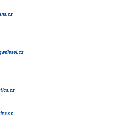
ans.cz
gwdiesel.cz
tics.cz
ics.cz