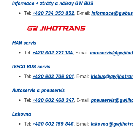
Informace + ztráty a nálezy GW BUS
Tel:
+420 734 359 852
, E-mail:
informace@gwbus
MAN servis
Tel:
+420 602 221 134
, E-mail:
manservis@gwjihot
IVECO BUS servis
Tel:
+420 602 706 901
, E-mail:
irisbus@gwjihotra
Autoservis a pneuservis
Tel:
+420 602 468 347
, E-mail:
pneuservis@gwjiho
Lakovna
Tel:
+420 602 159 846
, E-mail:
lakovna@gwjihotr