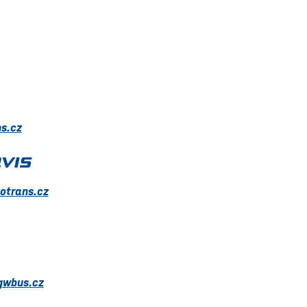
s.cz
otrans.cz
gwbus.cz