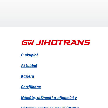
O skupině
Aktuálně
Kariéra
Certifikace
Náměty, stížnosti a připomínky