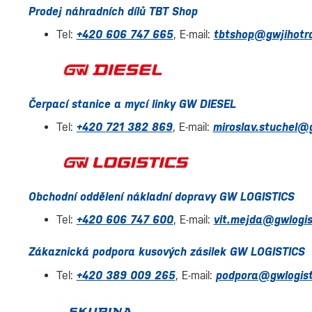
Prodej náhradních dílů TBT Shop
Tel:
+420 606 747 665
, E-mail:
tbtshop@gwjihotr
Čerpací stanice a mycí linky GW DIESEL
Tel:
+420 721 382 869
, E-mail:
miroslav.stuchel@
Obchodní oddělení nákladní dopravy GW LOGISTICS
Tel:
+420 606 747 600
, E-mail:
vit.mejda@gwlogis
Zákaznická podpora kusových zásilek GW LOGISTICS
Tel:
+420 389 009 265
, E-mail:
podpora@gwlogist