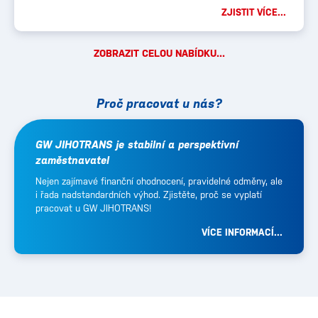
ZJISTIT VÍCE...
ZOBRAZIT CELOU NABÍDKU...
Proč pracovat u nás?
GW JIHOTRANS je stabilní a perspektivní
zaměstnavatel
Nejen zajímavé finanční ohodnocení, pravidelné odměny, ale
i řada nadstandardních výhod. Zjistěte, proč se vyplatí
pracovat u GW JIHOTRANS!
VÍCE INFORMACÍ...