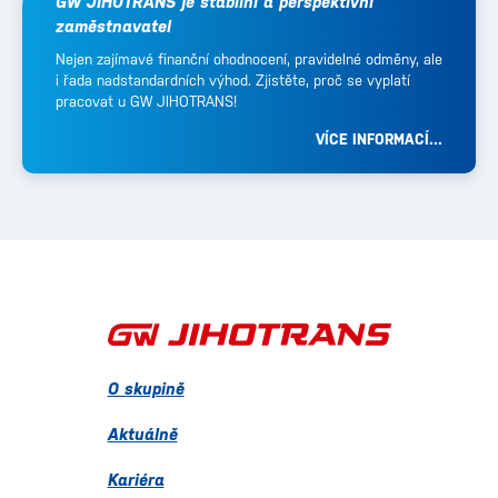
GW JIHOTRANS je stabilní a perspektivní
zaměstnavatel
Nejen zajímavé finanční ohodnocení, pravidelné odměny, ale
i řada nadstandardních výhod. Zjistěte, proč se vyplatí
pracovat u GW JIHOTRANS!
VÍCE INFORMACÍ...
O skupině
Aktuálně
Kariéra