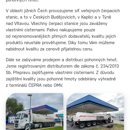
V oblasti jižních Čech provozujeme síť veřejných čerpacích
stanic, a to v Českých Budějovicích, v Kaplici a v Týně
nad Vltavou. Všechny čerpací stanice jsou zaváženy
vlastními cisternami. Palivo nakupujeme pouze
od nejrenomovanějších přímých dodavatelů, kvalitu jejich
produktů neustále prověřujeme. Díky tomu Vám můžeme
nabídnout kvalitu za cenově přijatelnou cenu.
Dále se zabýváme prodejem a distribucí pohonných hmot.
Jsme registrovaným distributorem dle zákona č. 234/2013
Sb. Přepravu zajišťujeme vlastními cisternami. Z důvodu
zajištění kvality jsou pohonné hmoty odebírány výhradně
z terminálů ČEPRA nebo OMV.