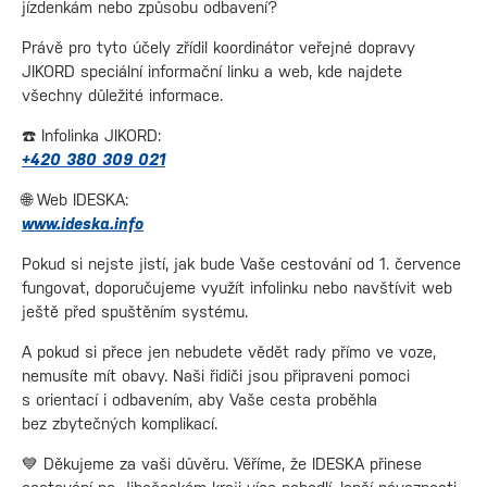
jízdenkám nebo způsobu odbavení?
Právě pro tyto účely zřídil koordinátor veřejné dopravy
JIKORD speciální informační linku a web, kde najdete
všechny důležité informace.
☎️ Infolinka JIKORD:
+420 380 309 021
🌐 Web IDESKA:
www.ideska.info
Pokud si nejste jistí, jak bude Vaše cestování od 1. července
fungovat, doporučujeme využít infolinku nebo navštívit web
ještě před spuštěním systému.
A pokud si přece jen nebudete vědět rady přímo ve voze,
nemusíte mít obavy. Naši řidiči jsou připraveni pomoci
s orientací i odbavením, aby Vaše cesta proběhla
bez zbytečných komplikací.
💙 Děkujeme za vaši důvěru. Věříme, že IDESKA přinese