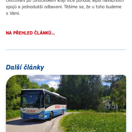
cestování po Jihočeském kraji více pohodlí, lepší návaznosti
spojů a jednodušší odbavení. Těšíme se, že u toho budeme
s Vámi.
NA PŘEHLED ČLÁNKŮ...
Další články