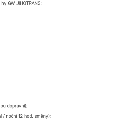
piny GW JIHOTRANS;
ou dopravní);
í / noční 12 hod. směny);