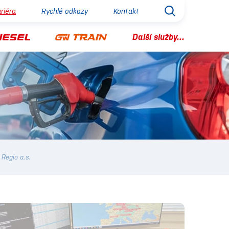
riéra
Rychlé odkazy
Kontakt
Další služby...
Regio a.s.