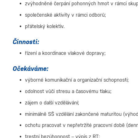
zvýhodněné čerpání pohonných hmot v rámci sku
společenské aktivity v rámci odborů;
přátelský kolektiv.
Činnosti:
řízení a koordinace vlakové dopravy;
Očekáváme:
výborné komunikační a organizační schopnosti;
odolnost vůči stresu a časovému tlaku;
zájem o další vzdělávání;
minimálně SŠ vzdělání zakončené maturitou (výhod
ochotu pracovat v nepřetržité pracovní době (denn
trestní bezúhonnost – výpis z RT;