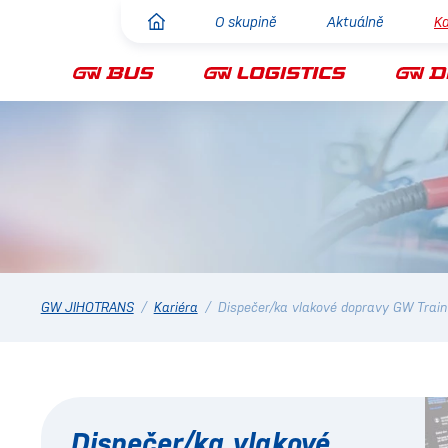
O skupině
Aktuálně
Ka
GW JIHOTRANS
/
Kariéra
/
Dispečer/ka vlakové dopravy GW Train 
Dispečer/ka vlakové