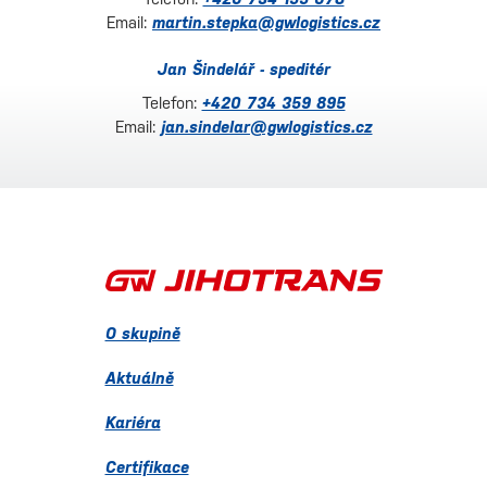
Email:
martin.stepka@gwlogistics.cz
Jan Šindelář - speditér
Telefon:
+420 734 359 895
Email:
jan.sindelar@gwlogistics.cz
O skupině
Aktuálně
Kariéra
Certifikace