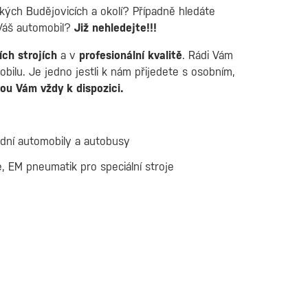
ských Budějovicích a okolí? Případně hledáte
 Váš automobil?
Již nehledejte!!!
ch strojích
a v
profesionální kvalitě
. Rádi Vám
ilu. Je jedno jestli k nám přijedete s osobním,
sou Vám vždy k dispozici.
adní automobily a autobusy
, EM pneumatik pro speciální stroje