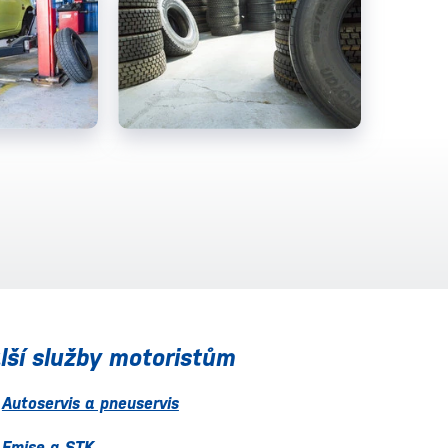
lší služby motoristům
Autoservis a pneuservis
Emise a STK