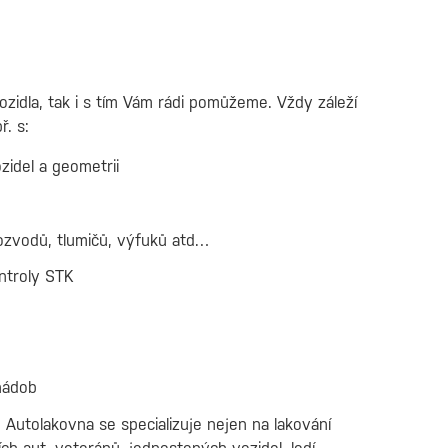
idla, tak i s tím Vám rádi pomůžeme. Vždy záleží
. s:
idel a geometrii
rozvodů, tlumičů, výfuků atd…
ntroly STK
 nádob
 Autolakovna se specializuje nejen na lakování