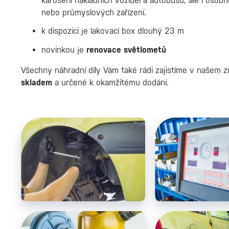
karoserií nákladních vozidel a autobusů, ale i osobn
nebo průmyslových zařízení.
k dispozici je lakovací box dlouhý 23 m
novinkou je
renovace světlometů
Všechny náhradní díly Vám také rádi zajistíme v našem
skladem
a určené k okamžitému dodání.