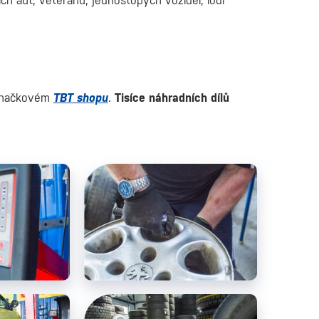
ích aut, veteránů, jednostopých vozidel, lodí
 značkovém
TBT shopu
.
Tisíce náhradních dílů